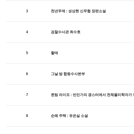
3
천년무제 : 성상현 신무협 장편소설
4
검찰수사관 최수호
5
할매
6
그날 밤 합동수사본부
7
퀸텀 라이프 : 빈민가의 갱스터에서 천체물리학자가
8
순례 주택 : 유은실 소설