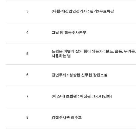
3
(나합격)산업안전기사 : 필기x무료특강
4
그날 밤 합동수사본부
느낌은 어떻게 삶의 힘이 되는가 : 분노, 슬픔, 두려움
5
사용하는 법
6
천년무제 : 성상현 신무협 장편소설
7
(미스터) 초밥왕 : 애장판 . 1-14 [만화]
8
검찰수사관 최수호