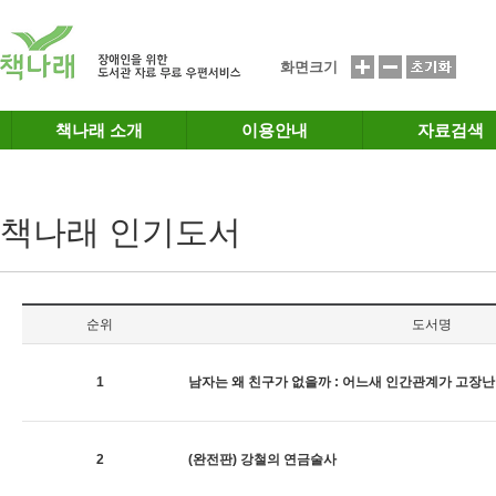
메인메뉴 바로가기
본문 바로가기
화면크기
책나래 소개
이용안내
자료검색
책나래 인기도서
순위
도서명
1
남자는 왜 친구가 없을까 : 어느새 인간관계가 고장
2
(완전판) 강철의 연금술사