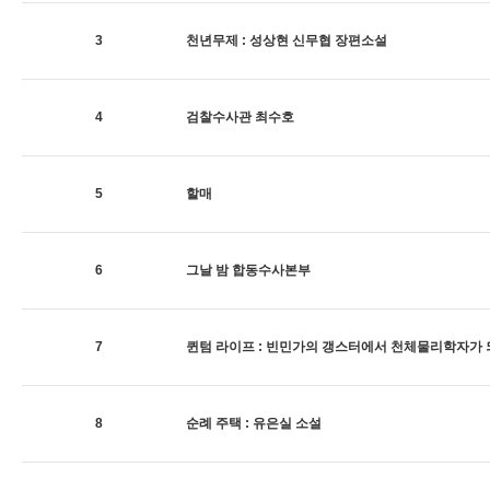
3
천년무제 : 성상현 신무협 장편소설
4
검찰수사관 최수호
5
할매
6
그날 밤 합동수사본부
7
퀸텀 라이프 : 빈민가의 갱스터에서 천체물리학자가
8
순례 주택 : 유은실 소설