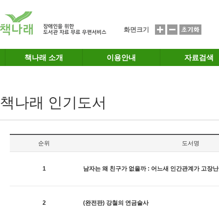
메인메뉴 바로가기
본문 바로가기
화면크기
책나래 소개
이용안내
자료검색
책나래 인기도서
순위
도서명
1
남자는 왜 친구가 없을까 : 어느새 인간관계가 고장
2
(완전판) 강철의 연금술사