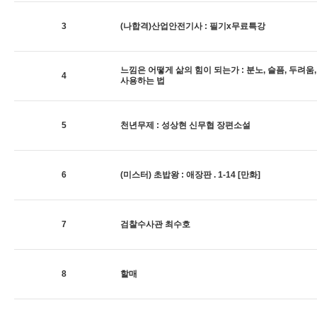
3
(나합격)산업안전기사 : 필기x무료특강
느낌은 어떻게 삶의 힘이 되는가 : 분노, 슬픔, 두려움
4
사용하는 법
5
천년무제 : 성상현 신무협 장편소설
6
(미스터) 초밥왕 : 애장판 . 1-14 [만화]
7
검찰수사관 최수호
8
할매