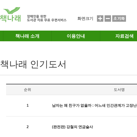
메인메뉴 바로가기
본문 바로가기
화면크기
책나래 소개
이용안내
자료검색
책나래 인기도서
순위
도서명
1
남자는 왜 친구가 없을까 : 어느새 인간관계가 고장
2
(완전판) 강철의 연금술사