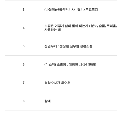
3
(나합격)산업안전기사 : 필기x무료특강
느낌은 어떻게 삶의 힘이 되는가 : 분노, 슬픔, 두려움
4
사용하는 법
5
천년무제 : 성상현 신무협 장편소설
6
(미스터) 초밥왕 : 애장판 . 1-14 [만화]
7
검찰수사관 최수호
8
할매