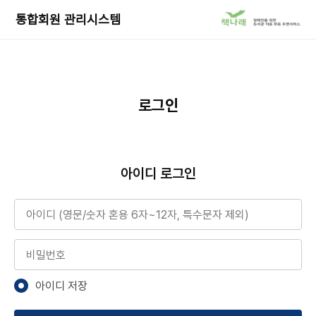
책
통합회원 관리시스템
나
래
서
비
스
로
로그인
이
동
아이디 로그인
아이디
비밀번호
아이디 저장