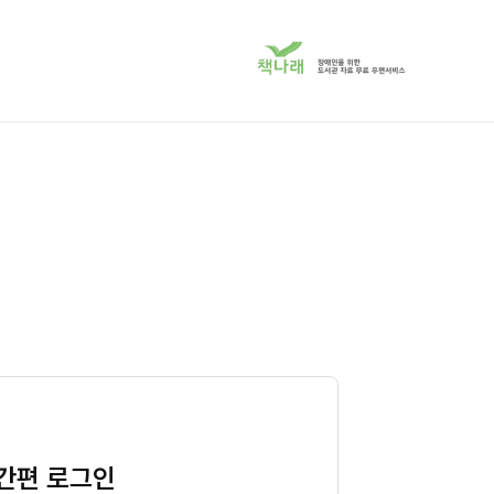
책
나
래
서
비
스
로
이
동
간편 로그인