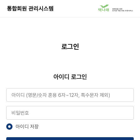
책
통합회원 관리시스템
나
래
서
비
스
로
로그인
이
동
아이디 로그인
아이디
비밀번호
아이디 저장