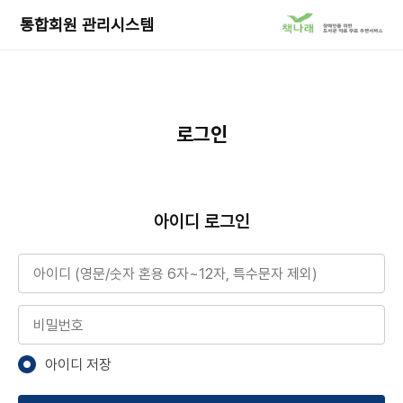
책
통합회원 관리시스템
나
래
서
비
스
로
로그인
이
동
아이디 로그인
아이디
비밀번호
아이디 저장