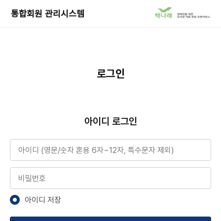
책
통합회원 관리시스템
나
래
서
비
스
로
로그인
이
동
아이디 로그인
아이디
비밀번호
아이디 저장