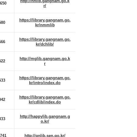
http://nhlib.gangnam.go.k
7650
r/
https://library.gangnam.go.
580
kr/nmmlib
https://library.gangnam.go.
666
kr/dchlib/
http://mglib.gangnam.go.k
522
r
https://library.gangnam.go.
533
kr/intro/index.do
https://library.gangnam.go.
042
kr/cdlib/index.do
http://happylib.gangnam.g
833
o.kr/
4741
http://gnlib.sen.go.kr/