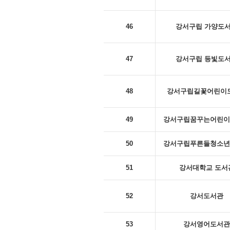
46
강서구립 가양도
47
강서구립 등빛도
48
강서구립길꽃어린이
49
강서구립꿈꾸는어린이
50
강서구립푸른들청소년
51
강서대학교 도서
52
강서도서관
53
강서영어도서관