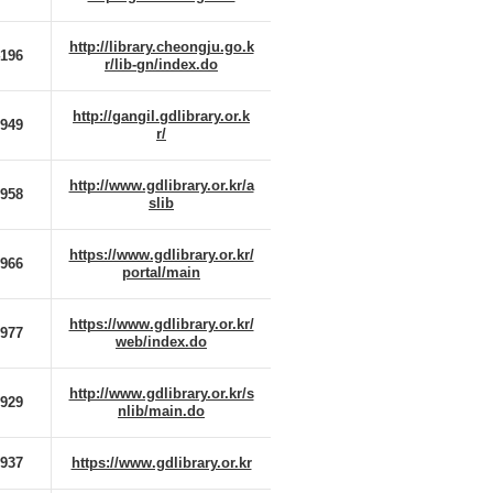
http://library.cheongju.go.k
4196
r/lib-gn/index.do
http://gangil.gdlibrary.or.k
7949
r/
http://www.gdlibrary.or.kr/a
7958
slib
https://www.gdlibrary.or.kr/
7966
portal/main
https://www.gdlibrary.or.kr/
7977
web/index.do
http://www.gdlibrary.or.kr/s
7929
nlib/main.do
7937
https://www.gdlibrary.or.kr