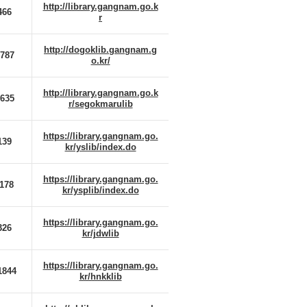
http://library.gangnam.go.k
466
r
http://dogoklib.gangnam.g
0787
o.kr/
http://library.gangnam.go.k
0635
r/segokmarulib
https://library.gangnam.go.
139
kr/yslib/index.do
https://library.gangnam.go.
1178
kr/ysplib/index.do
https://library.gangnam.go.
326
kr/jdwlib
https://library.gangnam.go.
1844
kr/hnkklib