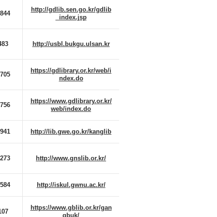
http://gdlib.sen.go.kr/gdlib
9844
_index.jsp
483
http://usbl.bukgu.ulsan.kr
https://gdlibrary.or.kr/web/i
7705
ndex.do
https://www.gdlibrary.or.kr/
7756
web/index.do
9941
http://lib.gwe.go.kr/kanglib
3273
http://www.gnslib.or.kr/
2584
http://iskul.gwnu.ac.kr/
https://www.gblib.or.kr/gan
107
gbuk/