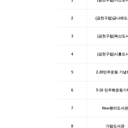
1
(금천구립)가산도
2
(금천구립)금나래
3
(금천구립)독산도
4
(금천구립)시흥도
5
2.28민주운동 기
6
5·18 민주화운동
7
New평리도서관
8
가람도서관