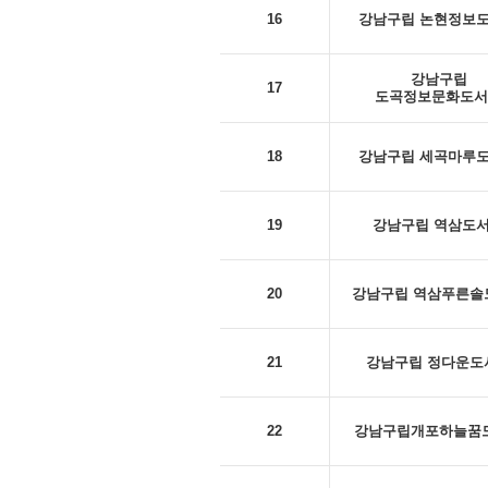
16
강남구립 논현정보
강남구립
17
도곡정보문화도서
18
강남구립 세곡마루
19
강남구립 역삼도
20
강남구립 역삼푸른솔
21
강남구립 정다운도
22
강남구립개포하늘꿈