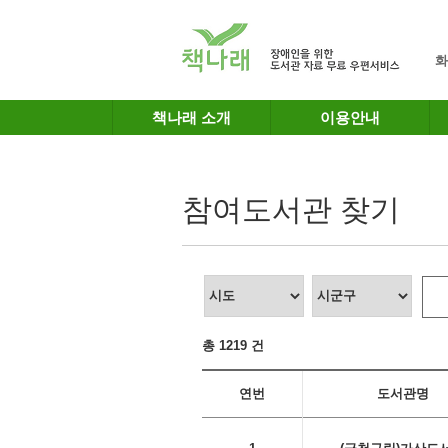
메인메뉴 바로가기
본문 바로가기
화
책나래 소개
이용안내
참여도서관 찾기
총 1219 건
연번
도서관명