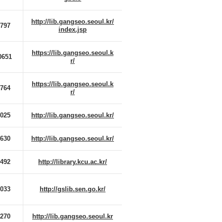
http://lib.gangseo.seoul.kr/
8797
index.jsp
https://lib.gangseo.seoul.k
0651
r/
https://lib.gangseo.seoul.k
4764
r/
4025
http://lib.gangseo.seoul.kr/
1630
http://lib.gangseo.seoul.kr/
2492
http://library.kcu.ac.kr/
7033
http://gslib.sen.go.kr/
2270
http://lib.gangseo.seoul.kr