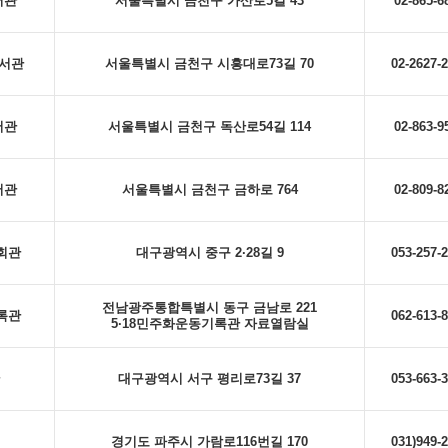
서관
서울특별시 금천구 가산로5길 43
02-865-6
도서관
서울특별시 금천구 시흥대로73길 70
02-2627-
서관
서울특별시 금천구 독산로54길 114
02-863-9
서관
서울특별시 금천구 금하로 764
02-809-8
념회관
대구광역시 중구 2·28길 9
053-257-
전남광주통합특별시 동구 금남로 221
기록관
062-613-
5·18민주화운동기록관 자료열람실
대구광역시 서구 평리로73길 37
053-663-
경기도 파주시 가람로116번길 170
031)949-