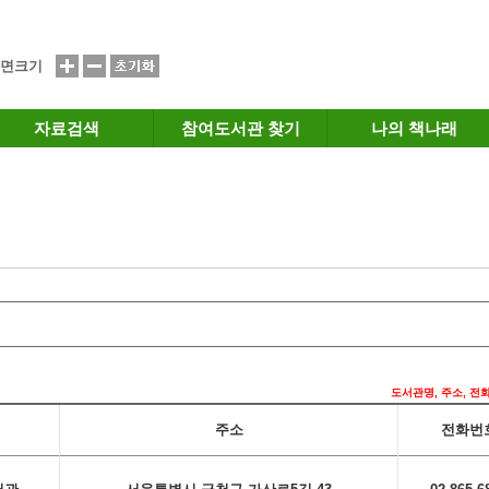
면크기
자료검색
참여도서관 찾기
나의 책나래
도서관명, 주소, 전
주소
전화번