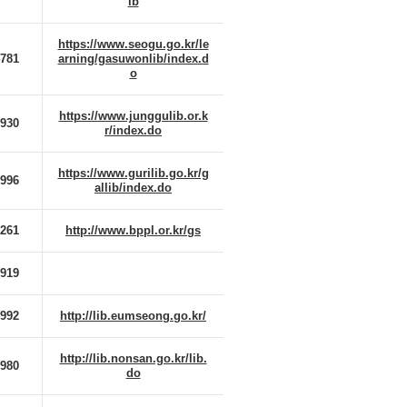
ib
https://www.seogu.go.kr/le
4781
arning/gasuwonlib/index.d
o
https://www.junggulib.or.k
2930
r/index.do
https://www.gurilib.go.kr/g
8996
allib/index.do
0261
http://www.bppl.or.kr/gs
5919
4992
http://lib.eumseong.go.kr/
http://lib.nonsan.go.kr/lib.
8980
do