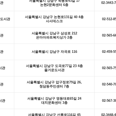
서울특별시 강남구 학동로43길 17
관
02-3443-
논현2문화센터 6층
서울특별시 강남구 논현로131길 40 4층
도서관
02-512-8
사서데스크
서울특별시 강남구 삼성로 212
관
02-565-6
은마아파트복지상가 2층
관
서울특별시 강남구 자곡로 116
02-459-5
서울특별시 강남구 도곡로77길 23 4층
서관
02-565-7
즐거운도서관
서울특별시 강남구 압구정로79길 26,
관
02-540-7
청담동주민센터 7층
서울특별시 강남구 영동대로65길 24
서관
02-567-3
대치문화센터 3층
서울특별시 강남구 선릉로116길 45
02-3448-