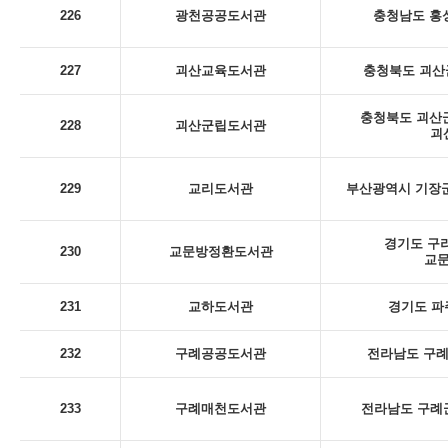
226
광천공공도서관
충청남도 홍성
227
괴산교육도서관
충청북도 괴산군
충청북도 괴산군
228
괴산군립도서관
괴
229
교리도서관
부산광역시 기장군
경기도 구리
230
교문방정환도서관
교
231
교하도서관
경기도 파
232
구례공공도서관
전라남도 구례군
233
구례매천도서관
전라남도 구례군