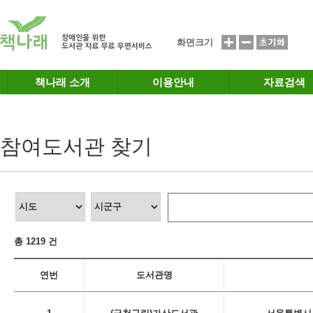
메인메뉴 바로가기
본문 바로가기
화면크기
책나래 소개
이용안내
자료검색
참여도서관 찾기
총 1219 건
연번
도서관명