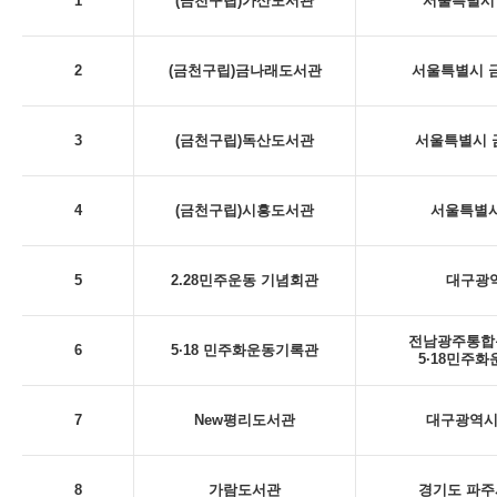
1
(금천구립)가산도서관
서울특별시 
2
(금천구립)금나래도서관
서울특별시 금
3
(금천구립)독산도서관
서울특별시 금
4
(금천구립)시흥도서관
서울특별시
5
2.28민주운동 기념회관
대구광역시
전남광주통합특
6
5·18 민주화운동기록관
5·18민주
7
New평리도서관
대구광역시 
8
가람도서관
경기도 파주시