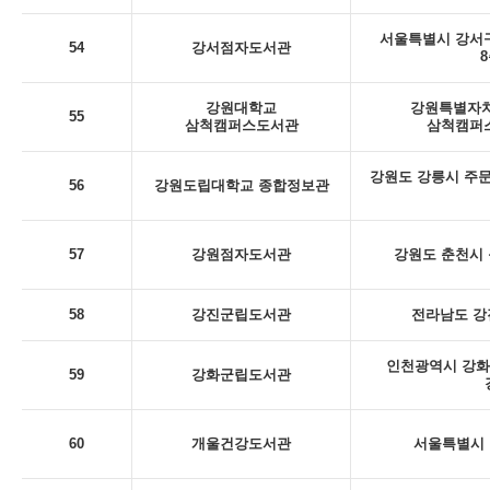
서울특별시 강서구
54
강서점자도서관
8
강원대학교
강원특별자치
55
삼척캠퍼스도서관
삼척캠퍼스
강원도 강릉시 주문
56
강원도립대학교 종합정보관
57
강원점자도서관
강원도 춘천시 동
58
강진군립도서관
전라남도 강
인천광역시 강화
59
강화군립도서관
60
개울건강도서관
서울특별시 