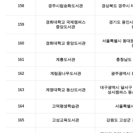
158
경주시립송화도서관
경상북도 경주시 태
경희대학교 국제캠퍼스
경기도 용인시 
159
중앙도서관
서울특별시 동대문
160
경희대학교 중앙도서관
161
계룡도서관
충청남도 
162
계림꿈나무도서관
광주광역시 동
대구광역시 달서구 
163
계명대학교 동산도서관
성서캠퍼스 동
164
고덕평생학습관
서울특별시
165
고성교육도서관
강원도 고성군 