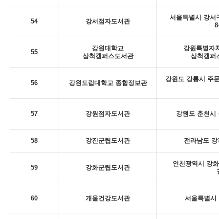
서울특별시 강서구
54
강서점자도서관
8
강원대학교
강원특별자치
55
삼척캠퍼스도서관
삼척캠퍼스
강원도 강릉시 주문
56
강원도립대학교 종합정보관
57
강원점자도서관
강원도 춘천시 동
58
강진군립도서관
전라남도 강
인천광역시 강화
59
강화군립도서관
60
개울건강도서관
서울특별시 