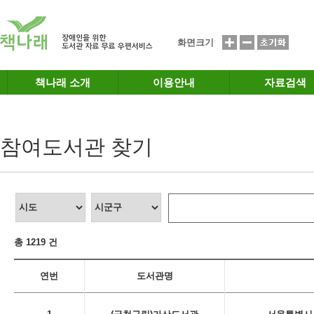
메인메뉴 바로가기
본문 바로가기
화면크기
책나래 소개
이용안내
자료검색
참여도서관 찾기
총 1219 건
연번
도서관명