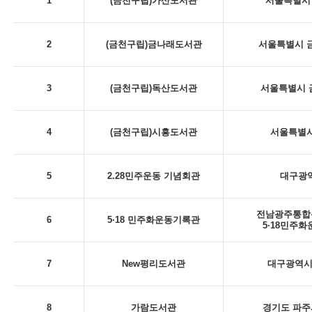
1
(금천구립)가산도서관
서울특별시 
2
(금천구립)금나래도서관
서울특별시 금
3
(금천구립)독산도서관
서울특별시 금
4
(금천구립)시흥도서관
서울특별시
5
2.28민주운동 기념회관
대구광역시
전남광주통합특
6
5·18 민주화운동기록관
5·18민주
7
New평리도서관
대구광역시 
8
가람도서관
경기도 파주시