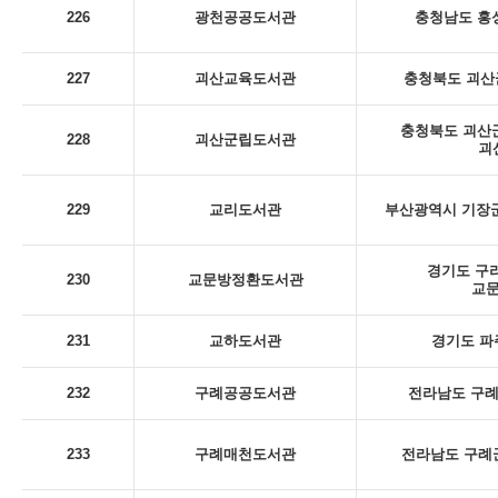
226
광천공공도서관
충청남도 홍성
227
괴산교육도서관
충청북도 괴산군
충청북도 괴산군
228
괴산군립도서관
괴
229
교리도서관
부산광역시 기장군
경기도 구리
230
교문방정환도서관
교
231
교하도서관
경기도 파
232
구례공공도서관
전라남도 구례군
233
구례매천도서관
전라남도 구례군