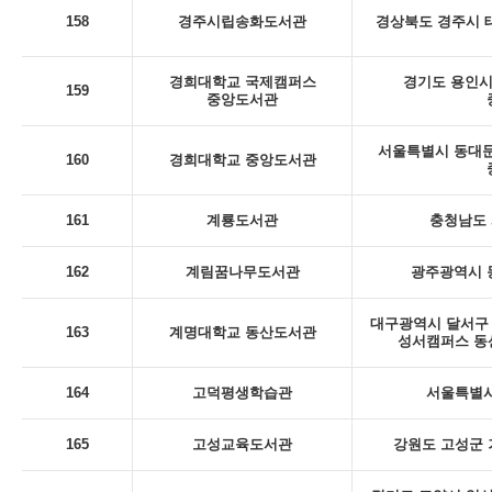
158
경주시립송화도서관
경상북도 경주시 태
경희대학교 국제캠퍼스
경기도 용인시 
159
중앙도서관
서울특별시 동대문
160
경희대학교 중앙도서관
161
계룡도서관
충청남도 
162
계림꿈나무도서관
광주광역시 동
대구광역시 달서구 
163
계명대학교 동산도서관
성서캠퍼스 동
164
고덕평생학습관
서울특별시
165
고성교육도서관
강원도 고성군 