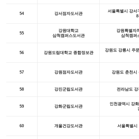
서울특별시 강서구
54
강서점자도서관
8
강원대학교
강원특별자치
55
삼척캠퍼스도서관
삼척캠퍼스
강원도 강릉시 주문
56
강원도립대학교 종합정보관
57
강원점자도서관
강원도 춘천시 동
58
강진군립도서관
전라남도 강
인천광역시 강화
59
강화군립도서관
60
개울건강도서관
서울특별시 