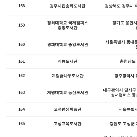
158
경주시립송화도서관
경상북도 경주시 태
경희대학교 국제캠퍼스
경기도 용인시 
159
중앙도서관
서울특별시 동대문
160
경희대학교 중앙도서관
161
계룡도서관
충청남도 
162
계림꿈나무도서관
광주광역시 동
대구광역시 달서구 
163
계명대학교 동산도서관
성서캠퍼스 동
164
고덕평생학습관
서울특별시
165
고성교육도서관
강원도 고성군 