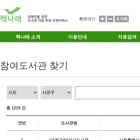
메인메뉴 바로가기
본문 바로가기
화면크기
책나래 소개
이용안내
자료검색
참여도서관 찾기
총 1219 건
연번
도서관명