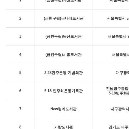
1
(금천구립)가산도서관
서울특별시 
2
(금천구립)금나래도서관
서울특별시 금
3
(금천구립)독산도서관
서울특별시 금
4
(금천구립)시흥도서관
서울특별시
5
2.28민주운동 기념회관
대구광역시
전남광주통합특
6
5·18 민주화운동기록관
5·18민주
7
New평리도서관
대구광역시 
8
가람도서관
경기도 파주시