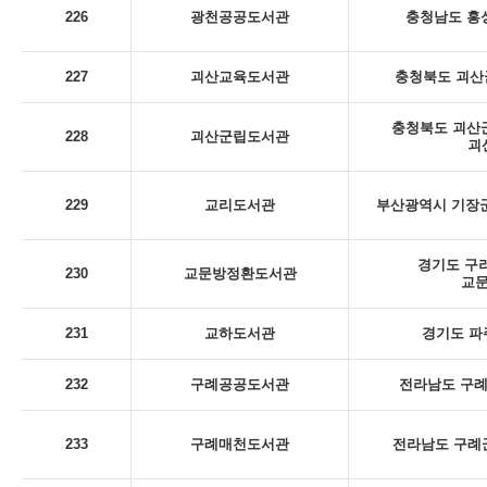
226
광천공공도서관
충청남도 홍성
227
괴산교육도서관
충청북도 괴산군
충청북도 괴산군
228
괴산군립도서관
괴
229
교리도서관
부산광역시 기장군
경기도 구리
230
교문방정환도서관
교
231
교하도서관
경기도 파
232
구례공공도서관
전라남도 구례군
233
구례매천도서관
전라남도 구례군