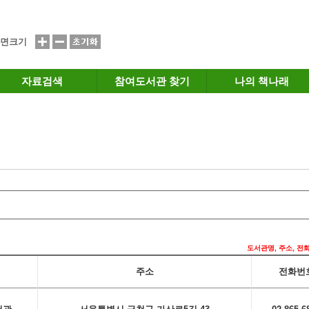
면크기
자료검색
참여도서관 찾기
나의 책나래
도서관명, 주소, 전
주소
전화번