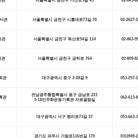
서관
서울특별시 금천구 가산로5길 43
02-865-6
도서관
서울특별시 금천구 시흥대로73길 70
02-2627-
서관
서울특별시 금천구 독산로54길 114
02-863-9
서관
서울특별시 금천구 금하로 764
02-809-8
념회관
대구광역시 중구 2·28길 9
053-257-
전남광주통합특별시 동구 금남로 221
기록관
062-613-
5·18민주화운동기록관 자료열람실
대구광역시 서구 평리로73길 37
053-663-
경기도 파주시 가람로116번길 170
031)949-