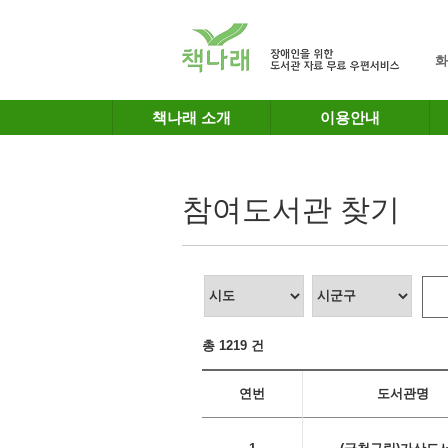
메인메뉴 바로가기
본문 바로가기
화
책나래 소개
이용안내
참여도서관 찾기
총 1219 건
연번
도서관명