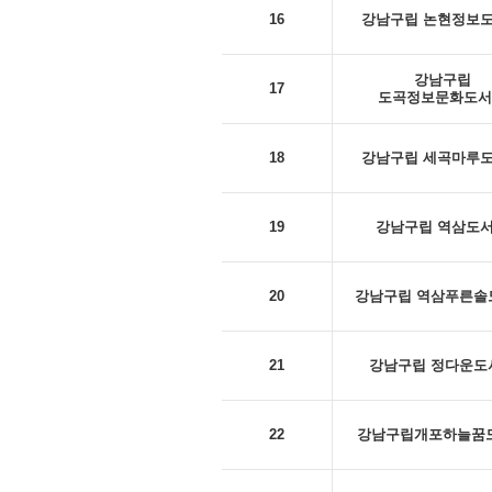
16
강남구립 논현정보
강남구립
17
도곡정보문화도서
18
강남구립 세곡마루
19
강남구립 역삼도
20
강남구립 역삼푸른솔
21
강남구립 정다운도
22
강남구립개포하늘꿈