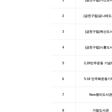
1
(금천구립)가산도
2
(금천구립)금나래
3
(금천구립)독산도
4
(금천구립)시흥도
5
2.28민주운동 기
6
5·18 민주화운동
7
New평리도서관
8
가람도서관