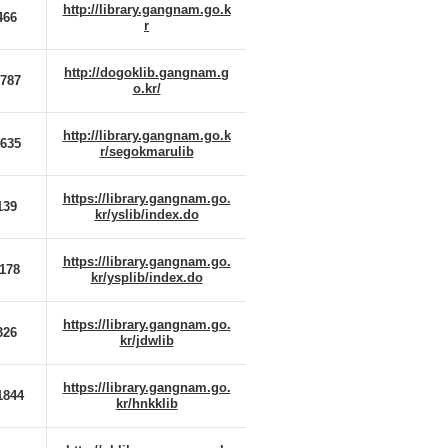
http://library.gangnam.go.k
466
r
http://dogoklib.gangnam.g
0787
o.kr/
http://library.gangnam.go.k
0635
r/segokmarulib
https://library.gangnam.go.
139
kr/yslib/index.do
https://library.gangnam.go.
1178
kr/ysplib/index.do
https://library.gangnam.go.
326
kr/jdwlib
https://library.gangnam.go.
1844
kr/hnkklib