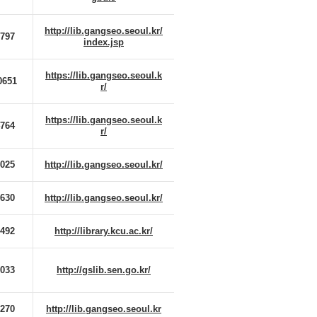
http://lib.gangseo.seoul.kr/
8797
index.jsp
https://lib.gangseo.seoul.k
0651
r/
https://lib.gangseo.seoul.k
4764
r/
4025
http://lib.gangseo.seoul.kr/
1630
http://lib.gangseo.seoul.kr/
2492
http://library.kcu.ac.kr/
7033
http://gslib.sen.go.kr/
2270
http://lib.gangseo.seoul.kr