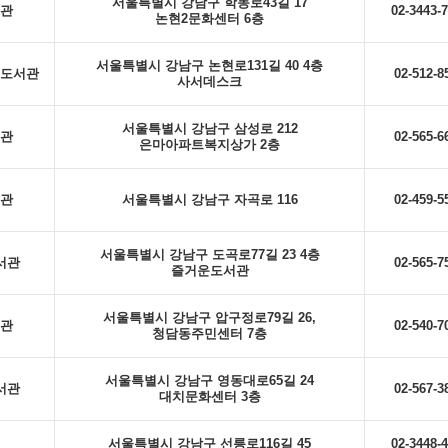
서울특별시 강남구 학동로43길 17
관
02-3443-
논현2문화센터 6층
서울특별시 강남구 논현로131길 40 4층
도서관
02-512-8
사서데스크
서울특별시 강남구 삼성로 212
관
02-565-6
은마아파트복지상가 2층
관
서울특별시 강남구 자곡로 116
02-459-5
서울특별시 강남구 도곡로77길 23 4층
서관
02-565-7
즐거운도서관
서울특별시 강남구 압구정로79길 26,
관
02-540-7
청담동주민센터 7층
서울특별시 강남구 영동대로65길 24
서관
02-567-3
대치문화센터 3층
서울특별시 강남구 선릉로116길 45
02-3448-