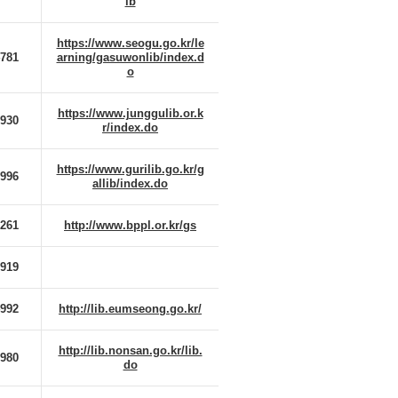
ib
https://www.seogu.go.kr/le
4781
arning/gasuwonlib/index.d
o
https://www.junggulib.or.k
2930
r/index.do
https://www.gurilib.go.kr/g
8996
allib/index.do
0261
http://www.bppl.or.kr/gs
5919
4992
http://lib.eumseong.go.kr/
http://lib.nonsan.go.kr/lib.
8980
do