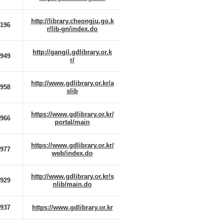
http://library.cheongju.go.k
4196
r/lib-gn/index.do
http://gangil.gdlibrary.or.k
7949
r/
http://www.gdlibrary.or.kr/a
7958
slib
https://www.gdlibrary.or.kr/
7966
portal/main
https://www.gdlibrary.or.kr/
7977
web/index.do
http://www.gdlibrary.or.kr/s
7929
nlib/main.do
7937
https://www.gdlibrary.or.kr