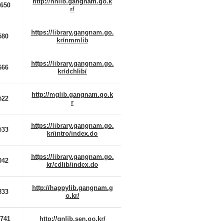
http://nhlib.gangnam.go.k
7650
r/
https://library.gangnam.go.
580
kr/nmmlib
https://library.gangnam.go.
666
kr/dchlib/
http://mglib.gangnam.go.k
522
r
https://library.gangnam.go.
533
kr/intro/index.do
https://library.gangnam.go.
042
kr/cdlib/index.do
http://happylib.gangnam.g
833
o.kr/
4741
http://gnlib.sen.go.kr/