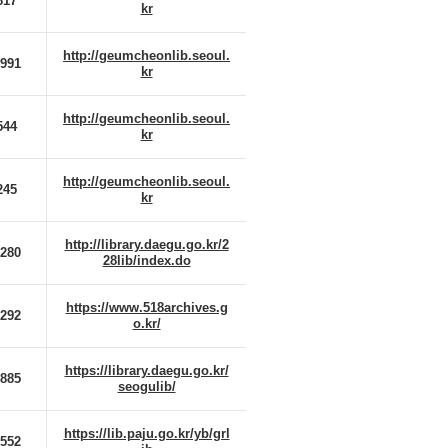
817
kr
http://geumcheonlib.seoul.
2991
kr
http://geumcheonlib.seoul.
544
kr
http://geumcheonlib.seoul.
245
kr
http://library.daegu.go.kr/2
2280
28lib/index.do
https://www.518archives.g
8292
o.kr/
https://library.daegu.go.kr/
3885
seogulib/
https://lib.paju.go.kr/yb/grl
2552