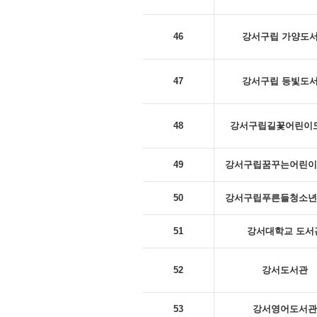
46
강서구립 가양도
47
강서구립 등빛도
48
강서구립길꽃어린이
49
강서구립꿈꾸는어린이
50
강서구립푸른들청소년
51
강서대학교 도서
52
강서도서관
53
강서영어도서관