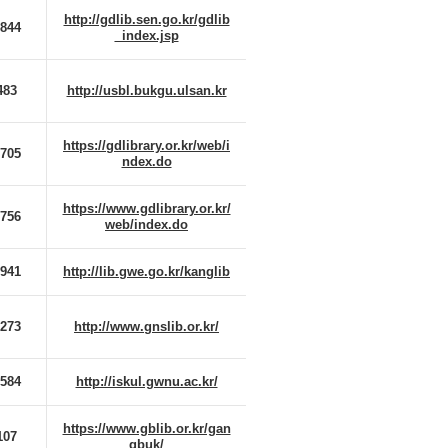
http://gdlib.sen.go.kr/gdlib
9844
_index.jsp
483
http://usbl.bukgu.ulsan.kr
https://gdlibrary.or.kr/web/i
7705
ndex.do
https://www.gdlibrary.or.kr/
7756
web/index.do
9941
http://lib.gwe.go.kr/kanglib
3273
http://www.gnslib.or.kr/
2584
http://iskul.gwnu.ac.kr/
https://www.gblib.or.kr/gan
107
gbuk/