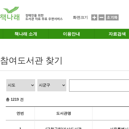
메인메뉴 바로가기
본문 바로가기
화면크기
책나래 소개
이용안내
자료검색
참여도서관 찾기
총 1219 건
연번
도서관명