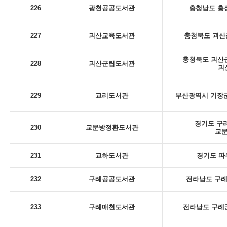
226
광천공공도서관
충청남도 홍성
227
괴산교육도서관
충청북도 괴산군
충청북도 괴산군
228
괴산군립도서관
괴
229
교리도서관
부산광역시 기장군
경기도 구리
230
교문방정환도서관
교
231
교하도서관
경기도 파
232
구례공공도서관
전라남도 구례군
233
구례매천도서관
전라남도 구례군