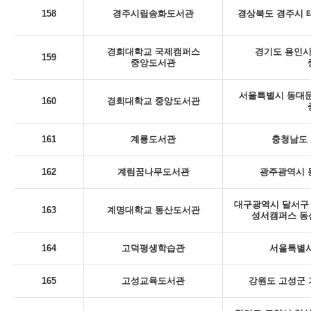
158
경주시립송화도서관
경상북도 경주시 태
경희대학교 국제캠퍼스
경기도 용인시 
159
중앙도서관
서울특별시 동대문
160
경희대학교 중앙도서관
161
계룡도서관
충청남도 
162
계림꿈나무도서관
광주광역시 동
대구광역시 달서구 
163
계명대학교 동산도서관
성서캠퍼스 동
164
고덕평생학습관
서울특별시
165
고성교육도서관
강원도 고성군 