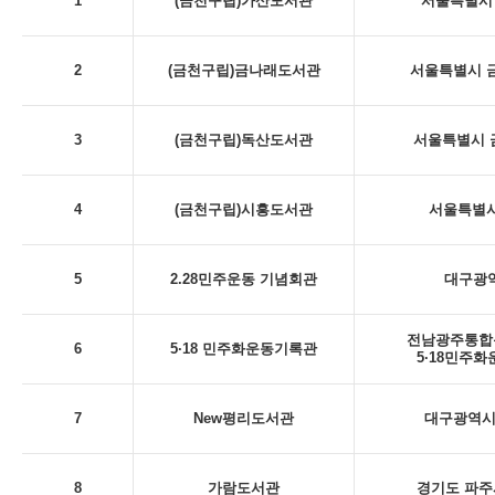
1
(금천구립)가산도서관
서울특별시 
2
(금천구립)금나래도서관
서울특별시 금
3
(금천구립)독산도서관
서울특별시 금
4
(금천구립)시흥도서관
서울특별시
5
2.28민주운동 기념회관
대구광역시
전남광주통합특
6
5·18 민주화운동기록관
5·18민주
7
New평리도서관
대구광역시 
8
가람도서관
경기도 파주시