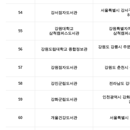
서울특별시 강서구
54
강서점자도서관
8
강원대학교
강원특별자치
55
삼척캠퍼스도서관
삼척캠퍼스
강원도 강릉시 주문
56
강원도립대학교 종합정보관
57
강원점자도서관
강원도 춘천시 동
58
강진군립도서관
전라남도 강
인천광역시 강화
59
강화군립도서관
60
개울건강도서관
서울특별시 