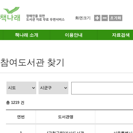
메인메뉴 바로가기
본문 바로가기
화면크기
책나래 소개
이용안내
자료검색
참여도서관 찾기
총 1219 건
연번
도서관명