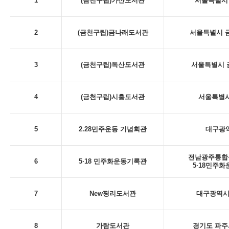
1
(금천구립)가산도서관
서울특별시 
2
(금천구립)금나래도서관
서울특별시 금
3
(금천구립)독산도서관
서울특별시 금
4
(금천구립)시흥도서관
서울특별시
5
2.28민주운동 기념회관
대구광역시
전남광주통합특
6
5·18 민주화운동기록관
5·18민주
7
New평리도서관
대구광역시 
8
가람도서관
경기도 파주시