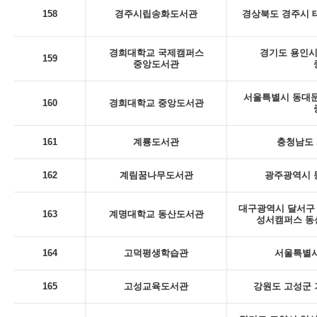
158
경주시립송화도서관
경상북도 경주시 태
경희대학교 국제캠퍼스
경기도 용인시 
159
중앙도서관
서울특별시 동대문
160
경희대학교 중앙도서관
161
계룡도서관
충청남도 
162
계림꿈나무도서관
광주광역시 동
대구광역시 달서구 
163
계명대학교 동산도서관
성서캠퍼스 동
164
고덕평생학습관
서울특별시
165
고성교육도서관
강원도 고성군 