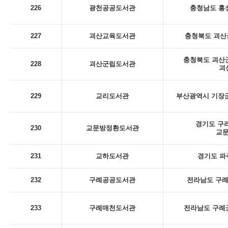
226
광천공공도서관
충청남도 홍성
227
괴산교육도서관
충청북도 괴산군
충청북도 괴산군
228
괴산군립도서관
괴
229
교리도서관
부산광역시 기장군
경기도 구리
230
교문방정환도서관
교
231
교하도서관
경기도 파
232
구례공공도서관
전라남도 구례군
233
구례매천도서관
전라남도 구례군