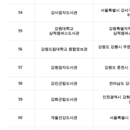
서울특별시 강서구
54
강서점자도서관
8
강원대학교
강원특별자치
55
삼척캠퍼스도서관
삼척캠퍼스
강원도 강릉시 주문
56
강원도립대학교 종합정보관
57
강원점자도서관
강원도 춘천시 동
58
강진군립도서관
전라남도 강
인천광역시 강화
59
강화군립도서관
60
개울건강도서관
서울특별시 