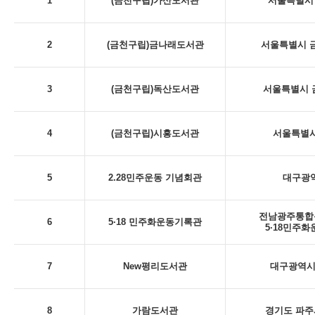
1
(금천구립)가산도서관
서울특별시 
2
(금천구립)금나래도서관
서울특별시 금
3
(금천구립)독산도서관
서울특별시 금
4
(금천구립)시흥도서관
서울특별시
5
2.28민주운동 기념회관
대구광역시
전남광주통합특
6
5·18 민주화운동기록관
5·18민주
7
New평리도서관
대구광역시 
8
가람도서관
경기도 파주시