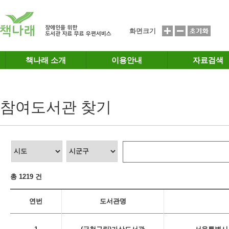
메인메뉴 바로가기
본문 바로가기
화면크기
책나래 소개
이용안내
자료검색
참여도서관 찾기
총 1219 건
연번
도서관명