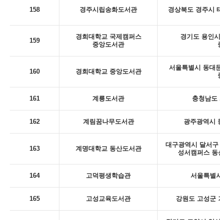
158
경주시립송화도서관
경상북도 경주시 태
경희대학교 국제캠퍼스
경기도 용인시 
159
중앙도서관
서울특별시 동대문
160
경희대학교 중앙도서관
161
계룡도서관
충청남도 
162
계림꿈나무도서관
광주광역시 동
대구광역시 달서구 
163
계명대학교 동산도서관
성서캠퍼스 동
164
고덕평생학습관
서울특별시
165
고성교육도서관
강원도 고성군 