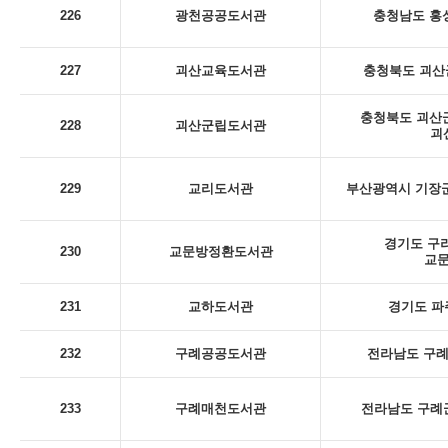
226
광천공공도서관
충청남도 홍성
227
괴산교육도서관
충청북도 괴산군
충청북도 괴산군
228
괴산군립도서관
괴
229
교리도서관
부산광역시 기장군
경기도 구리
230
교문방정환도서관
교
231
교하도서관
경기도 파
232
구례공공도서관
전라남도 구례군
233
구례매천도서관
전라남도 구례군