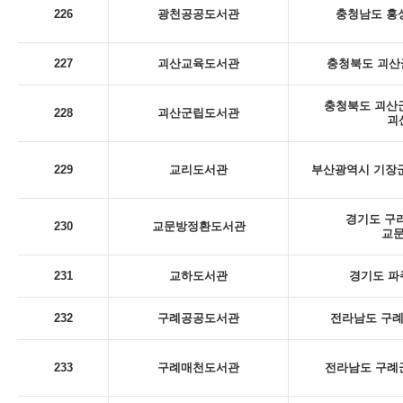
226
광천공공도서관
충청남도 홍성
227
괴산교육도서관
충청북도 괴산군
충청북도 괴산군
228
괴산군립도서관
괴
229
교리도서관
부산광역시 기장군
경기도 구리
230
교문방정환도서관
교
231
교하도서관
경기도 파
232
구례공공도서관
전라남도 구례군
233
구례매천도서관
전라남도 구례군