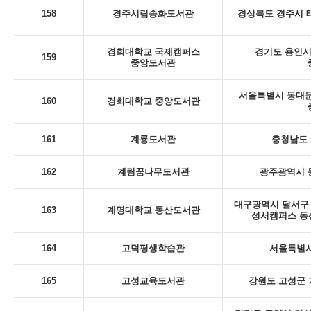
158
경주시립송화도서관
경상북도 경주시 태
경희대학교 국제캠퍼스
경기도 용인시 
159
중앙도서관
서울특별시 동대문
160
경희대학교 중앙도서관
161
계룡도서관
충청남도 
162
계림꿈나무도서관
광주광역시 동
대구광역시 달서구 
163
계명대학교 동산도서관
성서캠퍼스 동
164
고덕평생학습관
서울특별시
165
고성교육도서관
강원도 고성군 