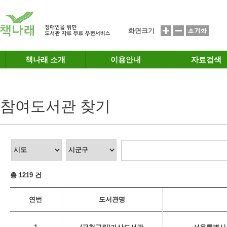
메인메뉴 바로가기
본문 바로가기
화면크기
책나래 소개
이용안내
자료검색
참여도서관 찾기
총 1219 건
연번
도서관명