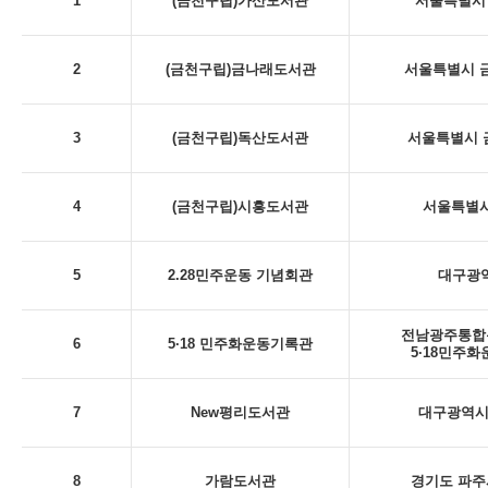
1
(금천구립)가산도서관
서울특별시 
2
(금천구립)금나래도서관
서울특별시 금
3
(금천구립)독산도서관
서울특별시 금
4
(금천구립)시흥도서관
서울특별시
5
2.28민주운동 기념회관
대구광역시
전남광주통합특
6
5·18 민주화운동기록관
5·18민주
7
New평리도서관
대구광역시 
8
가람도서관
경기도 파주시