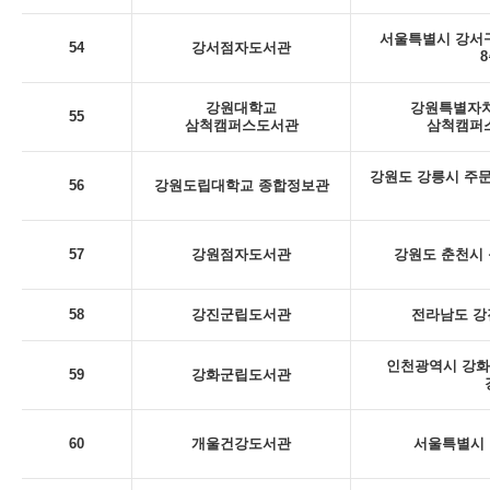
서울특별시 강서구
54
강서점자도서관
8
강원대학교
강원특별자치
55
삼척캠퍼스도서관
삼척캠퍼스
강원도 강릉시 주문
56
강원도립대학교 종합정보관
57
강원점자도서관
강원도 춘천시 동
58
강진군립도서관
전라남도 강
인천광역시 강화
59
강화군립도서관
60
개울건강도서관
서울특별시 