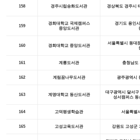
158
경주시립송화도서관
경상북도 경주시 태
경희대학교 국제캠퍼스
경기도 용인시 
159
중앙도서관
서울특별시 동대문
160
경희대학교 중앙도서관
161
계룡도서관
충청남도 
162
계림꿈나무도서관
광주광역시 동
대구광역시 달서구 
163
계명대학교 동산도서관
성서캠퍼스 동
164
고덕평생학습관
서울특별시
165
고성교육도서관
강원도 고성군 