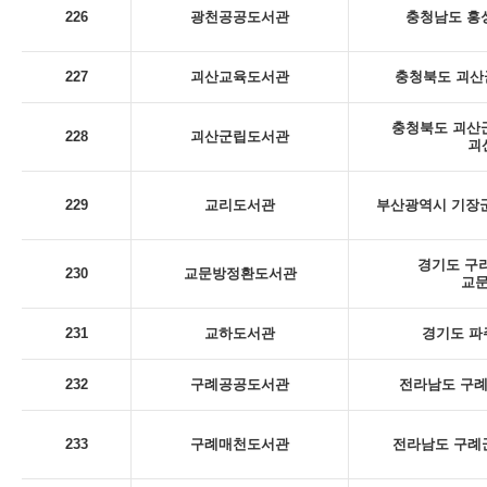
226
광천공공도서관
충청남도 홍성
227
괴산교육도서관
충청북도 괴산군
충청북도 괴산군
228
괴산군립도서관
괴
229
교리도서관
부산광역시 기장군
경기도 구리
230
교문방정환도서관
교
231
교하도서관
경기도 파
232
구례공공도서관
전라남도 구례군
233
구례매천도서관
전라남도 구례군