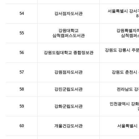
서울특별시 강서구
54
강서점자도서관
8
강원대학교
강원특별자치
55
삼척캠퍼스도서관
삼척캠퍼스
강원도 강릉시 주문
56
강원도립대학교 종합정보관
57
강원점자도서관
강원도 춘천시 동
58
강진군립도서관
전라남도 강
인천광역시 강화
59
강화군립도서관
60
개울건강도서관
서울특별시 