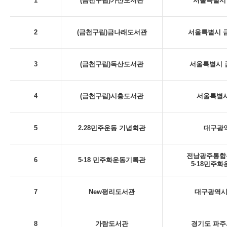
1
(금천구립)가산도서관
서울특별시 
2
(금천구립)금나래도서관
서울특별시 금
3
(금천구립)독산도서관
서울특별시 금
4
(금천구립)시흥도서관
서울특별시
5
2.28민주운동 기념회관
대구광역시
전남광주통합특
6
5·18 민주화운동기록관
5·18민주
7
New평리도서관
대구광역시 
8
가람도서관
경기도 파주시