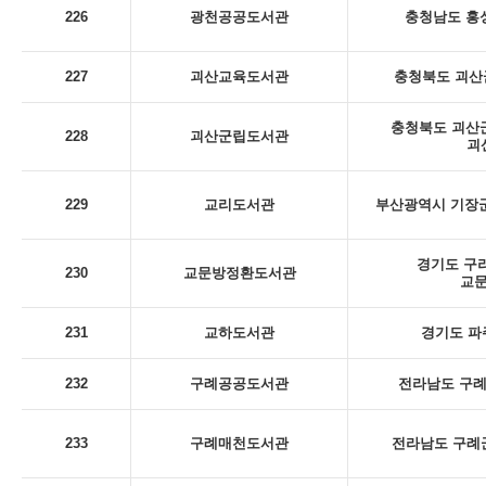
226
광천공공도서관
충청남도 홍성
227
괴산교육도서관
충청북도 괴산군
충청북도 괴산군
228
괴산군립도서관
괴
229
교리도서관
부산광역시 기장군
경기도 구리
230
교문방정환도서관
교
231
교하도서관
경기도 파
232
구례공공도서관
전라남도 구례군
233
구례매천도서관
전라남도 구례군