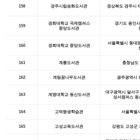
158
경주시립송화도서관
경상북도 경주시 태
경희대학교 국제캠퍼스
경기도 용인시 
159
중앙도서관
서울특별시 동대문
160
경희대학교 중앙도서관
161
계룡도서관
충청남도 
162
계림꿈나무도서관
광주광역시 동
대구광역시 달서구 
163
계명대학교 동산도서관
성서캠퍼스 동
164
고덕평생학습관
서울특별시
165
고성교육도서관
강원도 고성군 