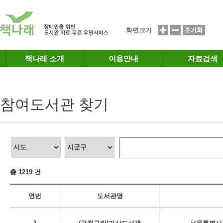
메인메뉴 바로가기
본문 바로가기
화면크기
책나래 소개
이용안내
자료검색
참여도서관 찾기
총 1219 건
연번
도서관명