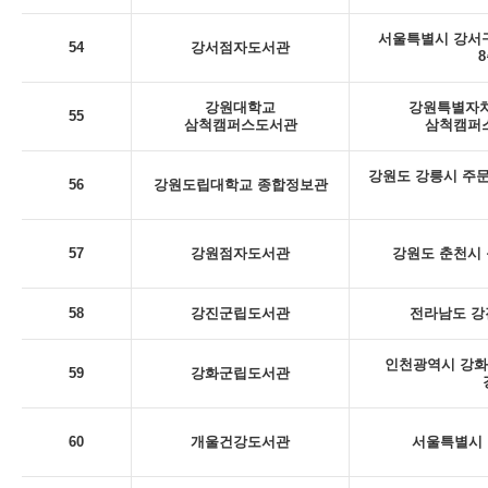
서울특별시 강서구
54
강서점자도서관
8
강원대학교
강원특별자치
55
삼척캠퍼스도서관
삼척캠퍼스
강원도 강릉시 주문
56
강원도립대학교 종합정보관
57
강원점자도서관
강원도 춘천시 동
58
강진군립도서관
전라남도 강
인천광역시 강화
59
강화군립도서관
60
개울건강도서관
서울특별시 