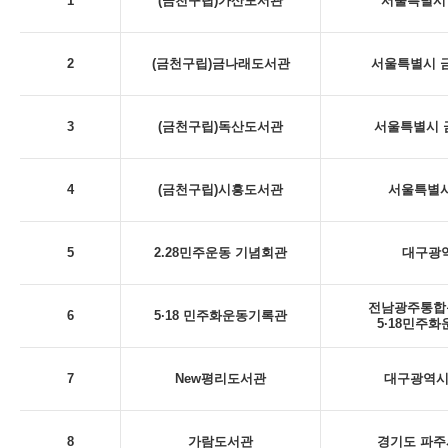
1
(금천구립)가산도서관
서울특별시 
2
(금천구립)금나래도서관
서울특별시 금
3
(금천구립)독산도서관
서울특별시 금
4
(금천구립)시흥도서관
서울특별시
5
2.28민주운동 기념회관
대구광역시
전남광주통합특
6
5·18 민주화운동기록관
5·18민주
7
New평리도서관
대구광역시 
8
가람도서관
경기도 파주시