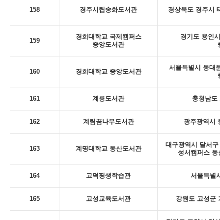
158
경주시립송화도서관
경상북도 경주시 태
경희대학교 국제캠퍼스
경기도 용인시 
159
중앙도서관
서울특별시 동대문
160
경희대학교 중앙도서관
161
계룡도서관
충청남도 
162
계림꿈나무도서관
광주광역시 동
대구광역시 달서구 
163
계명대학교 동산도서관
성서캠퍼스 동
164
고덕평생학습관
서울특별시
165
고성교육도서관
강원도 고성군 