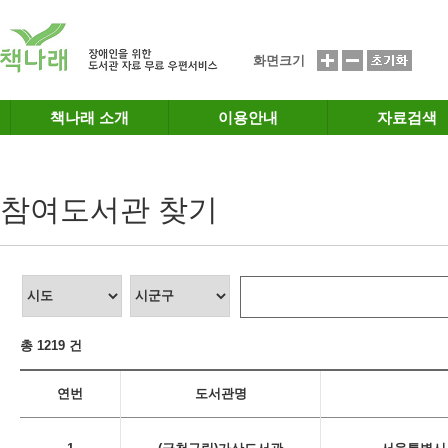
메인메뉴 바로가기
본문 바로가기
화면크기
책나래 소개
이용안내
자료검색
참여도서관 찾기
총 1219 건
연번
도서관명