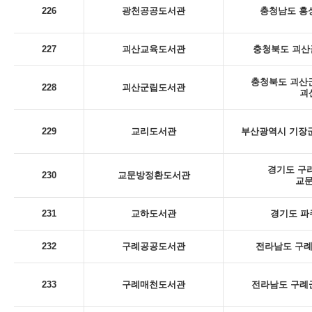
226
광천공공도서관
충청남도 홍성
227
괴산교육도서관
충청북도 괴산군
충청북도 괴산군
228
괴산군립도서관
괴
229
교리도서관
부산광역시 기장군
경기도 구리
230
교문방정환도서관
교
231
교하도서관
경기도 파
232
구례공공도서관
전라남도 구례군
233
구례매천도서관
전라남도 구례군