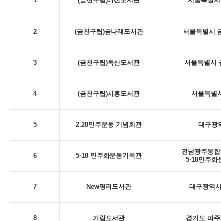
1
(금천구립)가산도서관
서울특별시 
2
(금천구립)금나래도서관
서울특별시 금
3
(금천구립)독산도서관
서울특별시 금
4
(금천구립)시흥도서관
서울특별시
5
2.28민주운동 기념회관
대구광역시
전남광주통합특
6
5·18 민주화운동기록관
5·18민주
7
New평리도서관
대구광역시 
8
가람도서관
경기도 파주시