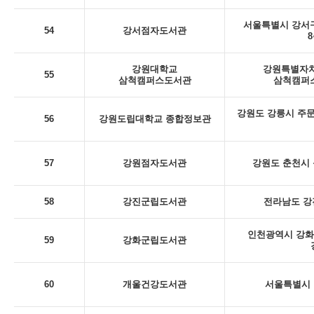
서울특별시 강서구
54
강서점자도서관
8
강원대학교
강원특별자치
55
삼척캠퍼스도서관
삼척캠퍼스
강원도 강릉시 주문
56
강원도립대학교 종합정보관
57
강원점자도서관
강원도 춘천시 동
58
강진군립도서관
전라남도 강
인천광역시 강화
59
강화군립도서관
60
개울건강도서관
서울특별시 