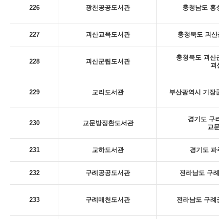
226
광천공공도서관
충청남도 홍성
227
괴산교육도서관
충청북도 괴산군
충청북도 괴산군
228
괴산군립도서관
괴
229
교리도서관
부산광역시 기장군
경기도 구리
230
교문방정환도서관
교
231
교하도서관
경기도 파
232
구례공공도서관
전라남도 구례군
233
구례매천도서관
전라남도 구례군