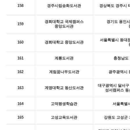
158
경주시립송화도서관
경상북도 경주시 태
경희대학교 국제캠퍼스
경기도 용인시 
159
중앙도서관
서울특별시 동대문
160
경희대학교 중앙도서관
161
계룡도서관
충청남도 
162
계림꿈나무도서관
광주광역시 동
대구광역시 달서구 
163
계명대학교 동산도서관
성서캠퍼스 동
164
고덕평생학습관
서울특별시
165
고성교육도서관
강원도 고성군 