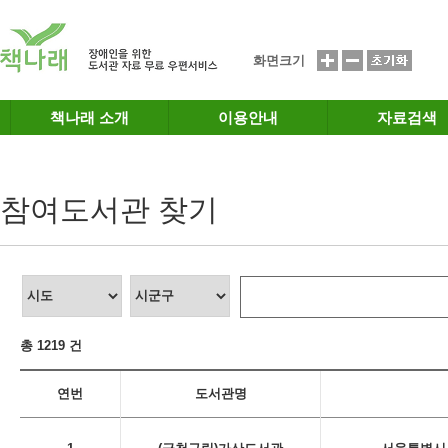
메인메뉴 바로가기
본문 바로가기
화면크기
책나래 소개
이용안내
자료검색
참여도서관 찾기
총 1219 건
연번
도서관명