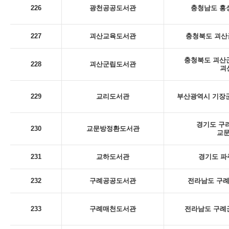
226
광천공공도서관
충청남도 홍성
227
괴산교육도서관
충청북도 괴산군
충청북도 괴산군
228
괴산군립도서관
괴
229
교리도서관
부산광역시 기장군
경기도 구리
230
교문방정환도서관
교
231
교하도서관
경기도 파
232
구례공공도서관
전라남도 구례군
233
구례매천도서관
전라남도 구례군