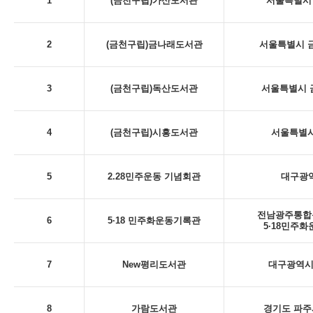
1
(금천구립)가산도서관
서울특별시 
2
(금천구립)금나래도서관
서울특별시 금
3
(금천구립)독산도서관
서울특별시 금
4
(금천구립)시흥도서관
서울특별시
5
2.28민주운동 기념회관
대구광역시
전남광주통합특
6
5·18 민주화운동기록관
5·18민주
7
New평리도서관
대구광역시 
8
가람도서관
경기도 파주시