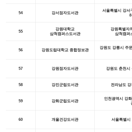
서울특별시 강서구
54
강서점자도서관
8
강원대학교
강원특별자치
55
삼척캠퍼스도서관
삼척캠퍼스
강원도 강릉시 주문
56
강원도립대학교 종합정보관
57
강원점자도서관
강원도 춘천시 동
58
강진군립도서관
전라남도 강
인천광역시 강화
59
강화군립도서관
60
개울건강도서관
서울특별시 