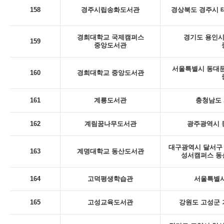
158
경주시립송화도서관
경상북도 경주시 태
경희대학교 국제캠퍼스
경기도 용인시 
159
중앙도서관
서울특별시 동대문
160
경희대학교 중앙도서관
161
계룡도서관
충청남도 
162
계림꿈나무도서관
광주광역시 동
대구광역시 달서구 
163
계명대학교 동산도서관
성서캠퍼스 동
164
고덕평생학습관
서울특별시
165
고성교육도서관
강원도 고성군 