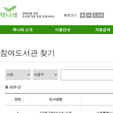
메인메뉴 바로가기
본문 바로가기
화면크기
책나래 소개
이용안내
자료검색
참여도서관 찾기
총 1219 건
연번
도서관명