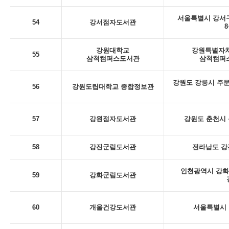
서울특별시 강서구
54
강서점자도서관
8
강원대학교
강원특별자치
55
삼척캠퍼스도서관
삼척캠퍼스
강원도 강릉시 주문
56
강원도립대학교 종합정보관
57
강원점자도서관
강원도 춘천시 동
58
강진군립도서관
전라남도 강
인천광역시 강화
59
강화군립도서관
60
개울건강도서관
서울특별시 