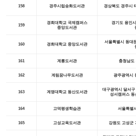
158
경주시립송화도서관
경상북도 경주시 태
경희대학교 국제캠퍼스
경기도 용인시 
159
중앙도서관
서울특별시 동대문
160
경희대학교 중앙도서관
161
계룡도서관
충청남도 
162
계림꿈나무도서관
광주광역시 동
대구광역시 달서구 
163
계명대학교 동산도서관
성서캠퍼스 동
164
고덕평생학습관
서울특별시
165
고성교육도서관
강원도 고성군 