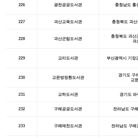
226
광천공공도서관
충청남도 홍성
227
괴산교육도서관
충청북도 괴산군
충청북도 괴산군
228
괴산군립도서관
괴
229
교리도서관
부산광역시 기장군
경기도 구리
230
교문방정환도서관
교
231
교하도서관
경기도 파
232
구례공공도서관
전라남도 구례군
233
구례매천도서관
전라남도 구례군