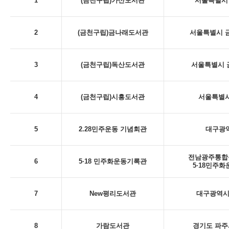
1
(금천구립)가산도서관
서울특별시 
2
(금천구립)금나래도서관
서울특별시 금
3
(금천구립)독산도서관
서울특별시 금
4
(금천구립)시흥도서관
서울특별시
5
2.28민주운동 기념회관
대구광역시
전남광주통합특
6
5·18 민주화운동기록관
5·18민주
7
New평리도서관
대구광역시 
8
가람도서관
경기도 파주시