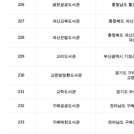
226
광천공공도서관
충청남도 홍성
227
괴산교육도서관
충청북도 괴산군
충청북도 괴산군
228
괴산군립도서관
괴
229
교리도서관
부산광역시 기장군
경기도 구리
230
교문방정환도서관
교
231
교하도서관
경기도 파
232
구례공공도서관
전라남도 구례군
233
구례매천도서관
전라남도 구례군