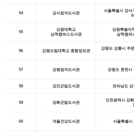
서울특별시 강서구
54
강서점자도서관
8
강원대학교
강원특별자치
55
삼척캠퍼스도서관
삼척캠퍼스
강원도 강릉시 주문
56
강원도립대학교 종합정보관
57
강원점자도서관
강원도 춘천시 동
58
강진군립도서관
전라남도 강
인천광역시 강화
59
강화군립도서관
60
개울건강도서관
서울특별시 