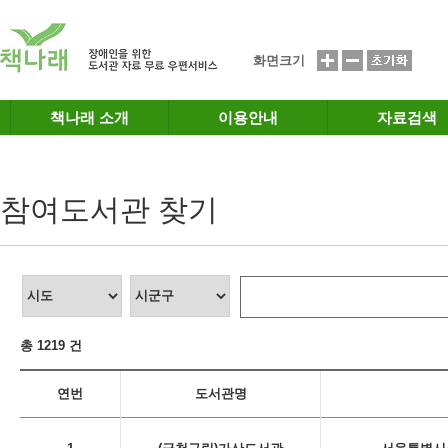
메인메뉴 바로가기
본문 바로가기
화면크기
책나래 소개
이용안내
자료검색
참여도서관 찾기
총 1219 건
연번
도서관명