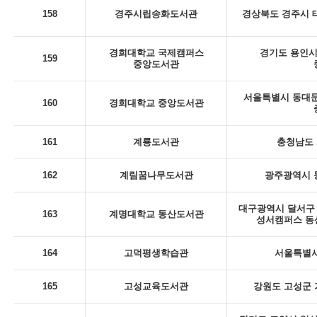
158
경주시립송화도서관
경상북도 경주시 태
경희대학교 국제캠퍼스
경기도 용인시 
159
중앙도서관
서울특별시 동대문
160
경희대학교 중앙도서관
161
계룡도서관
충청남도 
162
계림꿈나무도서관
광주광역시 동
대구광역시 달서구 
163
계명대학교 동산도서관
성서캠퍼스 동
164
고덕평생학습관
서울특별시
165
고성교육도서관
강원도 고성군 