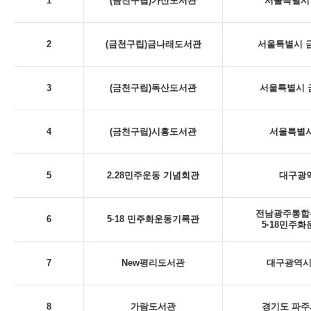
1
(금천구립)가산도서관
서울특별시 
2
(금천구립)금나래도서관
서울특별시 금
3
(금천구립)독산도서관
서울특별시 금
4
(금천구립)시흥도서관
서울특별시
5
2.28민주운동 기념회관
대구광역시
전남광주통합특
6
5·18 민주화운동기록관
5·18민주
7
New평리도서관
대구광역시 
8
가람도서관
경기도 파주시