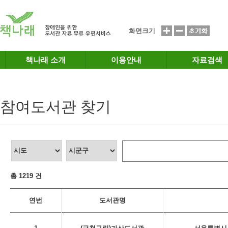
메인메뉴 바로가기
본문 바로가기
화면크기
책나래 소개
이용안내
자료검색
참여도서관 찾기
총 1219 건
연번
도서관명