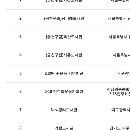
1
(금천구립)가산도서관
서울특별시 
2
(금천구립)금나래도서관
서울특별시 금
3
(금천구립)독산도서관
서울특별시 금
4
(금천구립)시흥도서관
서울특별시
5
2.28민주운동 기념회관
대구광역시
전남광주통합특
6
5·18 민주화운동기록관
5·18민주
7
New평리도서관
대구광역시 
8
가람도서관
경기도 파주시