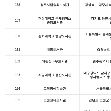
158
경주시립송화도서관
경상북도 경주시 태
경희대학교 국제캠퍼스
경기도 용인시 
159
중앙도서관
서울특별시 동대문
160
경희대학교 중앙도서관
161
계룡도서관
충청남도 
162
계림꿈나무도서관
광주광역시 동
대구광역시 달서구 
163
계명대학교 동산도서관
성서캠퍼스 동
164
고덕평생학습관
서울특별시
165
고성교육도서관
강원도 고성군 