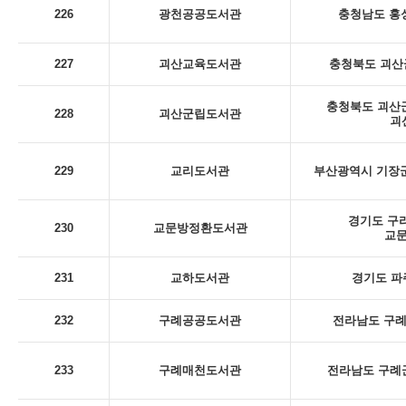
226
광천공공도서관
충청남도 홍성
227
괴산교육도서관
충청북도 괴산군
충청북도 괴산군
228
괴산군립도서관
괴
229
교리도서관
부산광역시 기장군
경기도 구리
230
교문방정환도서관
교
231
교하도서관
경기도 파
232
구례공공도서관
전라남도 구례군
233
구례매천도서관
전라남도 구례군