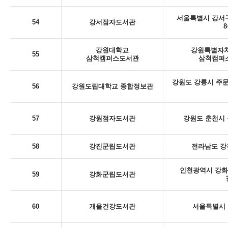
서울특별시 강서구
54
강서점자도서관
8
강원대학교
강원특별자치
55
삼척캠퍼스도서관
삼척캠퍼스
강원도 강릉시 주문
56
강원도립대학교 종합정보관
57
강원점자도서관
강원도 춘천시 동
58
강진군립도서관
전라남도 강
인천광역시 강화
59
강화군립도서관
60
개울건강도서관
서울특별시 