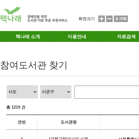
메인메뉴 바로가기
본문 바로가기
화면크기
책나래 소개
이용안내
자료검색
참여도서관 찾기
총 1219 건
연번
도서관명