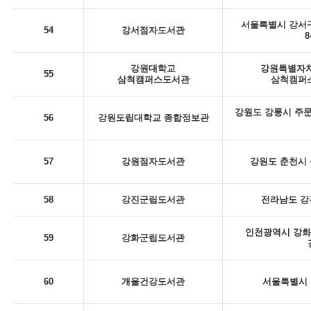
서울특별시 강서구
54
강서점자도서관
8
강원대학교
강원특별자치
55
삼척캠퍼스도서관
삼척캠퍼스
강원도 강릉시 주문
56
강원도립대학교 종합정보관
57
강원점자도서관
강원도 춘천시 동
58
강진군립도서관
전라남도 강
인천광역시 강화
59
강화군립도서관
60
개울건강도서관
서울특별시 