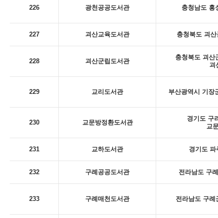
226
광천공공도서관
충청남도 홍성
227
괴산교육도서관
충청북도 괴산군
충청북도 괴산군
228
괴산군립도서관
괴
229
교리도서관
부산광역시 기장군
경기도 구리
230
교문방정환도서관
교
231
교하도서관
경기도 파
232
구례공공도서관
전라남도 구례군
233
구례매천도서관
전라남도 구례군