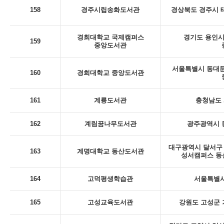
158
경주시립송화도서관
경상북도 경주시 태
경희대학교 국제캠퍼스
경기도 용인시 
159
중앙도서관
서울특별시 동대문
160
경희대학교 중앙도서관
161
계룡도서관
충청남도 
162
계림꿈나무도서관
광주광역시 동
대구광역시 달서구 
163
계명대학교 동산도서관
성서캠퍼스 동
164
고덕평생학습관
서울특별시
165
고성교육도서관
강원도 고성군 