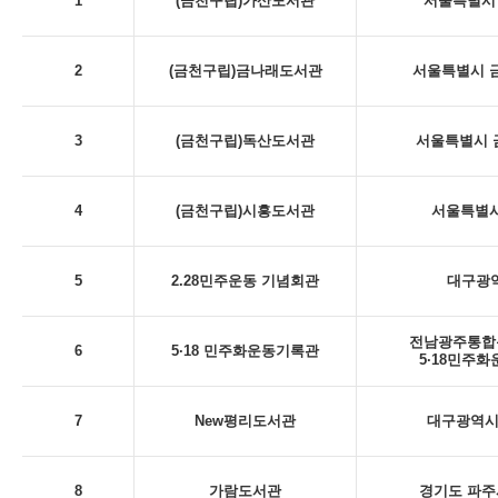
1
(금천구립)가산도서관
서울특별시 
2
(금천구립)금나래도서관
서울특별시 금
3
(금천구립)독산도서관
서울특별시 금
4
(금천구립)시흥도서관
서울특별시
5
2.28민주운동 기념회관
대구광역시
전남광주통합특
6
5·18 민주화운동기록관
5·18민주
7
New평리도서관
대구광역시 
8
가람도서관
경기도 파주시