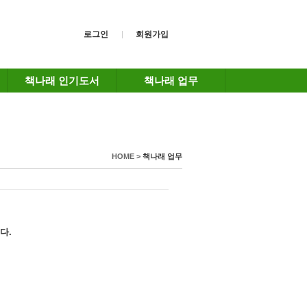
로그인
회원가입
책나래 인기도서
책나래 업무
HOME >
책나래 업무
다.