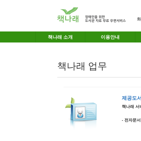
메인메뉴 바로가기
본문 바로가기
화
책나래 소개
이용안내
책나래 업무
제공도서
책나래 서
- 전자문