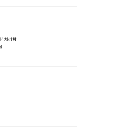
가’ 처리함
음