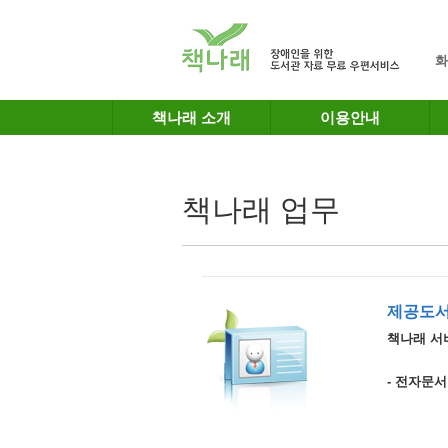
메인메뉴 바로가기
본문 바로가기
화
책나래 소개
이용안내
책나래 업무
제공도서
책나래 서
- 전자문