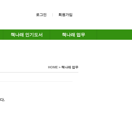
로그인
회원가입
책나래 인기도서
책나래 업무
HOME >
책나래 업무
다.