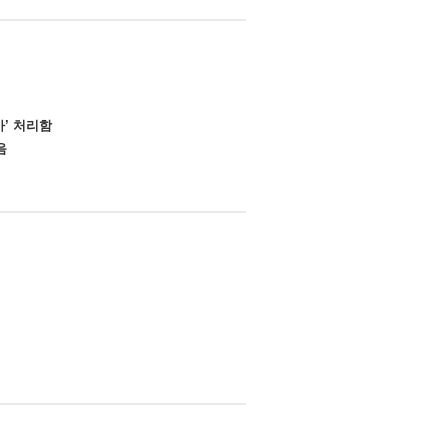
가’ 처리함
음