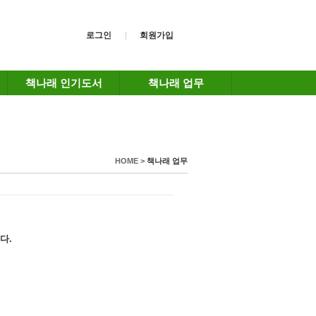
로그인
회원가입
책나래 인기도서
책나래 업무
HOME >
책나래 업무
다.