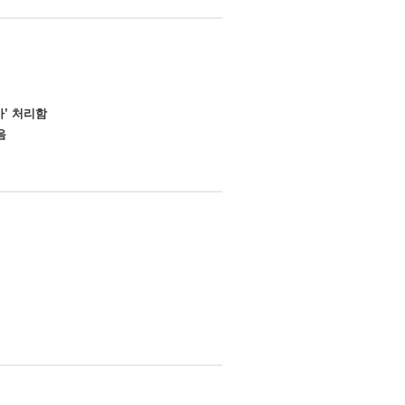
가’ 처리함
음