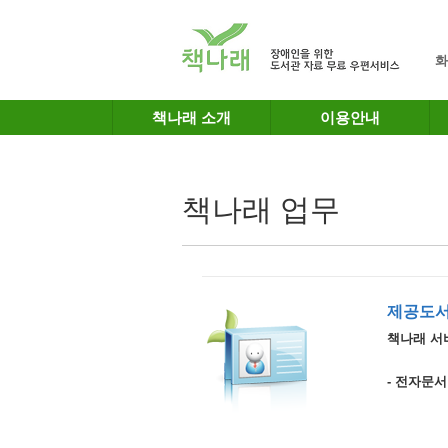
메인메뉴 바로가기
본문 바로가기
화
책나래 소개
이용안내
책나래 업무
제공도서
책나래 서
- 전자문