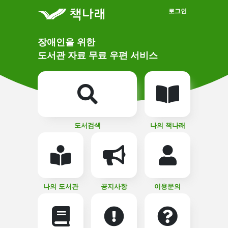
메인메뉴 바로가기
본문 바로가기
로그인
메
장애인을 위한
인
상
도서관 자료 무료 우편 서비스
단
비
주
메
얼
뉴
버
튼
도서검색
나의 책나래
나의 도서관
공지사항
이용문의