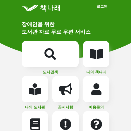
메인메뉴 바로가기
본문 바로가기
로그인
메
장애인을 위한
인
상
도서관 자료 무료 우편 서비스
단
비
주
메
얼
뉴
버
튼
도서검색
나의 책나래
나의 도서관
공지사항
이용문의