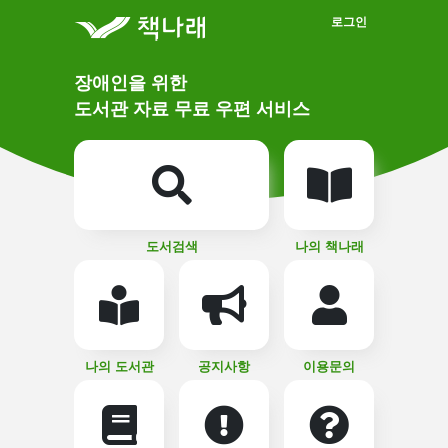
메인메뉴 바로가기
본문 바로가기
로그인
메
장애인을 위한
인
상
도서관 자료 무료 우편 서비스
단
비
주
메
얼
뉴
버
튼
도서검색
나의 책나래
나의 도서관
공지사항
이용문의