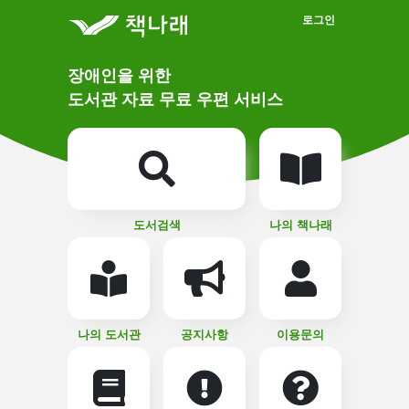
메인메뉴 바로가기
본문 바로가기
로그인
메
장애인을 위한
인
상
도서관 자료 무료 우편 서비스
단
비
주
메
얼
뉴
버
튼
도서검색
나의 책나래
나의 도서관
공지사항
이용문의