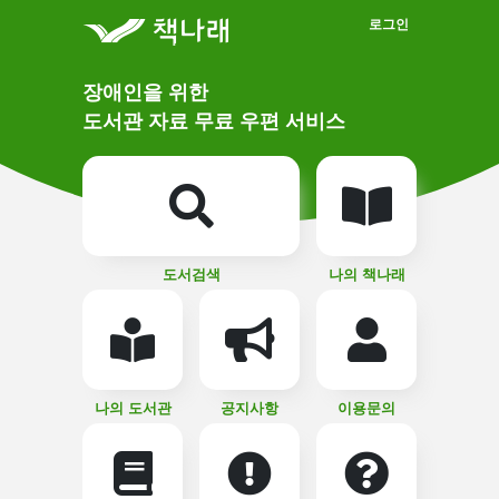
메인메뉴 바로가기
본문 바로가기
로그인
메
장애인을 위한
인
상
도서관 자료 무료 우편 서비스
단
비
주
메
얼
뉴
버
튼
도서검색
나의 책나래
나의 도서관
공지사항
이용문의