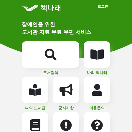
메인메뉴 바로가기
본문 바로가기
로그인
메
장애인을 위한
인
상
도서관 자료 무료 우편 서비스
단
비
주
메
얼
뉴
버
튼
도서검색
나의 책나래
나의 도서관
공지사항
이용문의