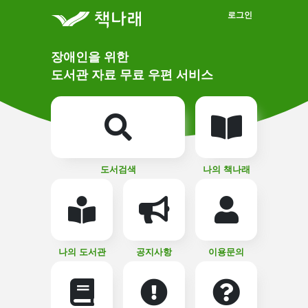
메인메뉴 바로가기
본문 바로가기
로그인
메
장애인을 위한
인
상
도서관 자료 무료 우편 서비스
단
비
주
메
얼
뉴
버
튼
도서검색
나의 책나래
나의 도서관
공지사항
이용문의