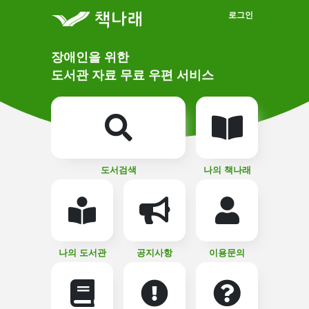
메인메뉴 바로가기
본문 바로가기
로그인
메
장애인을 위한
인
상
도서관 자료 무료 우편 서비스
단
비
주
메
얼
뉴
버
튼
도서검색
나의 책나래
나의 도서관
공지사항
이용문의