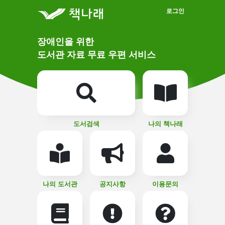
메인메뉴 바로가기
본문 바로가기
로그인
메
장애인을 위한
인
상
도서관 자료 무료 우편 서비스
단
비
주
메
얼
뉴
버
튼
도서검색
나의 책나래
나의 도서관
공지사항
이용문의