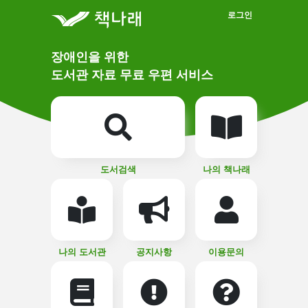
메인메뉴 바로가기
본문 바로가기
로그인
메
장애인을 위한
인
상
도서관 자료 무료 우편 서비스
단
비
주
메
얼
뉴
버
튼
도서검색
나의 책나래
나의 도서관
공지사항
이용문의