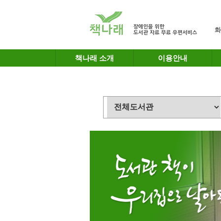
메인메뉴 바로가기
본문 바로가기
화
책나래 소개
이용안내