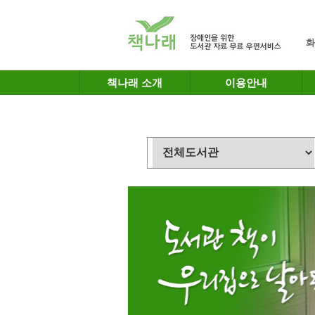
메인메뉴 바로가기
본문 바로가기
화
책나래 소개
이용안내