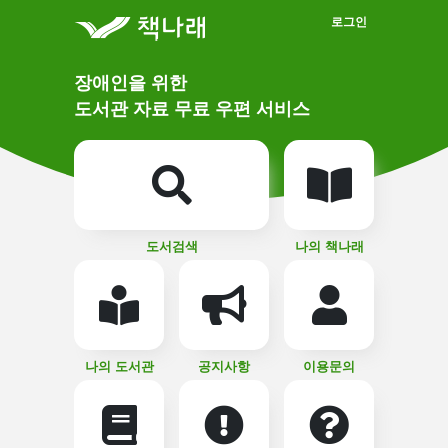
메인메뉴 바로가기
본문 바로가기
로그인
메
장애인을 위한
인
상
도서관 자료 무료 우편 서비스
단
비
주
메
얼
뉴
버
튼
도서검색
나의 책나래
나의 도서관
공지사항
이용문의