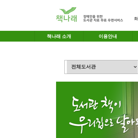
메인메뉴 바로가기
본문 바로가기
화
책나래 소개
이용안내