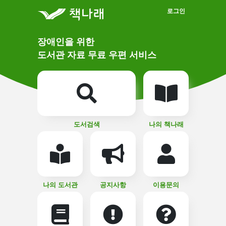
메인메뉴 바로가기
본문 바로가기
로그인
메
장애인을 위한
인
상
도서관 자료 무료 우편 서비스
단
비
주
메
얼
뉴
버
튼
도서검색
나의 책나래
나의 도서관
공지사항
이용문의