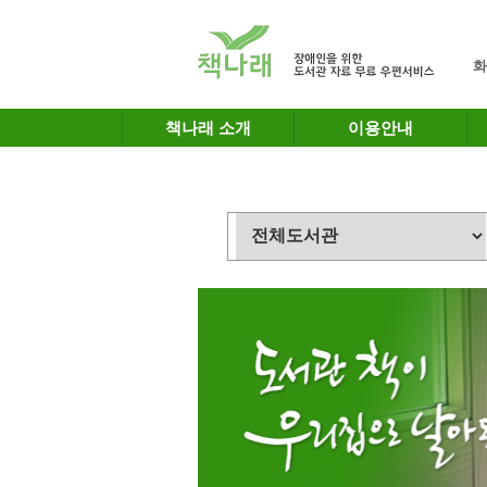
메인메뉴 바로가기
본문 바로가기
화
책나래 소개
이용안내