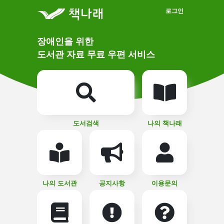
메인메뉴 바로가기
본문 바로가기
로그인
메
장애인을 위한
인
상
도서관 자료 무료 우편 서비스
단
비
주
메
얼
뉴
버
튼
도서검색
나의 책나래
나의 도서관
공지사항
이용문의