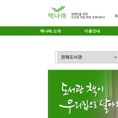
메인메뉴 바로가기
본문 바로가기
화
책나래 소개
이용안내