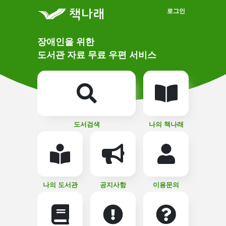
메인메뉴 바로가기
본문 바로가기
로그인
메
장애인을 위한
인
상
도서관 자료 무료 우편 서비스
단
비
주
메
얼
뉴
버
튼
도서검색
나의 책나래
나의 도서관
공지사항
이용문의